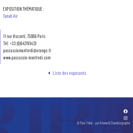
EXPOSITION THÉMATIQUE :
Tanah Air
11 rue Visconti, 75006 Paris
Tél: +33 (0)642195423
pascassiomanfredi@orange.fr
www.pascassio-manfredi.com
Liste des exposants
© Paris Tribal – par
Artview
& Claireblotgraphie